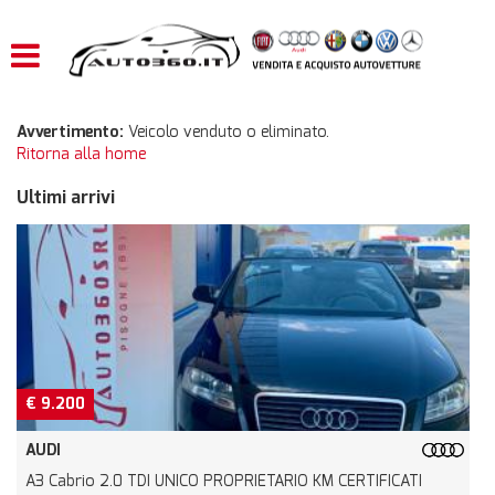
HOME
LISTA VEICOLI
Avvertimento:
Veicolo venduto o eliminato.
Ritorna alla home
ACQUISTIAMO USATO
Ultimi arrivi
ASSISTENZA
CONTATTI
€ 9.200
AUDI
A3 Cabrio 2.0 TDI UNICO PROPRIETARIO KM CERTIFICATI
5