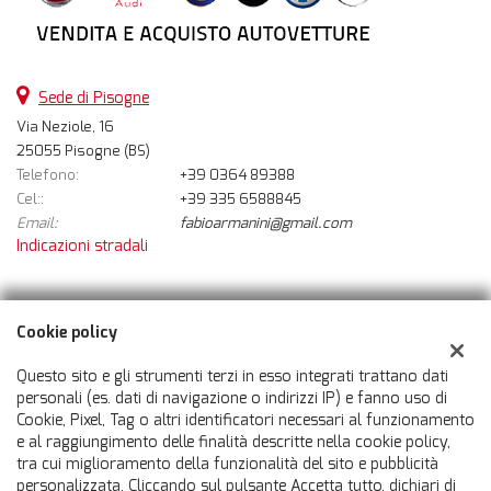
Sede di Pisogne
Via Neziole, 16
25055 Pisogne (BS)
Telefono:
+39 0364 89388
Cel::
+39 335 6588845
Email:
fabioarmanini@gmail.com
Indicazioni stradali
Dati fiscali:
Cookie policy
Auto 360 Srl
Via Neziole, 16, Pisogne (BS)
Questo sito e gli strumenti terzi in esso integrati trattano dati
C.F/P.IVA:
03598960981
personali (es. dati di navigazione o indirizzi IP) e fanno uso di
Cookie, Pixel, Tag o altri identificatori necessari al funzionamento
Registro delle imprese:
BS
e al raggiungimento delle finalità descritte nella cookie policy,
tra cui miglioramento della funzionalità del sito e pubblicità
personalizzata. Cliccando sul pulsante Accetta tutto, dichiari di