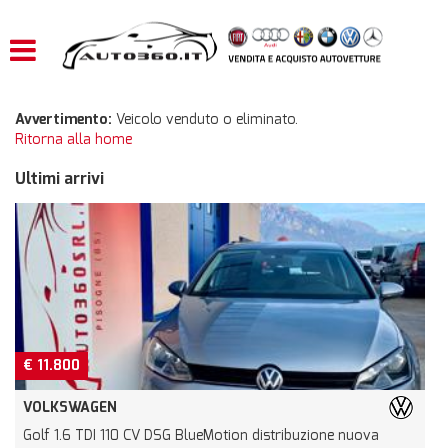
HOME
LISTA VEICOLI
Avvertimento:
Veicolo venduto o eliminato.
Ritorna alla home
ACQUISTIAMO USATO
Ultimi arrivi
ASSISTENZA
CONTATTI
800
€ 8.600
SWAGEN
OPEL
.6 TDI 110 CV DSG BlueMotion distribuzione nuova
Mokka O1.6