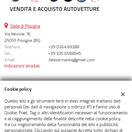
Sede di Pisogne
Via Neziole, 16
25055 Pisogne (BS)
Telefono:
+39 0364 89388
Cel::
+39 335 6588845
Email:
fabioarmanini@gmail.com
Indicazioni stradali
Dati fiscali:
Cookie policy
Auto 360 Srl
Via Neziole, 16, Pisogne (BS)
Questo sito e gli strumenti terzi in esso integrati trattano dati
C.F/P.IVA:
03598960981
personali (es. dati di navigazione o indirizzi IP) e fanno uso di
Cookie, Pixel, Tag o altri identificatori necessari al funzionamento
Registro delle imprese:
BS
e al raggiungimento delle finalità descritte nella cookie policy,
tra cui miglioramento della funzionalità del sito e pubblicità
personalizzata. Cliccando sul pulsante Accetta tutto, dichiari di