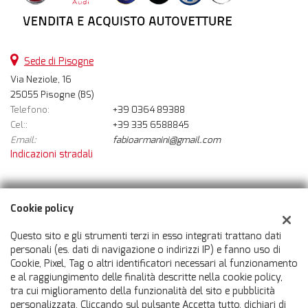
Sede di Pisogne
Via Neziole, 16
25055 Pisogne (BS)
Telefono:
+39 0364 89388
Cel::
+39 335 6588845
Email:
fabioarmanini@gmail.com
Indicazioni stradali
Dati fiscali:
Cookie policy
Auto 360 Srl
Via Neziole, 16, Pisogne (BS)
Questo sito e gli strumenti terzi in esso integrati trattano dati
C.F/P.IVA:
03598960981
personali (es. dati di navigazione o indirizzi IP) e fanno uso di
Cookie, Pixel, Tag o altri identificatori necessari al funzionamento
Registro delle imprese:
BS
e al raggiungimento delle finalità descritte nella cookie policy,
tra cui miglioramento della funzionalità del sito e pubblicità
personalizzata. Cliccando sul pulsante Accetta tutto, dichiari di