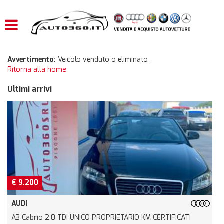
HOME
LISTA VEICOLI
Avvertimento:
Veicolo venduto o eliminato.
Ritorna alla home
ACQUISTIAMO USATO
Ultimi arrivi
ASSISTENZA
CONTATTI
€ 9.200
AUDI
A3 Cabrio 2.0 TDI UNICO PROPRIETARIO KM CERTIFICATI
5