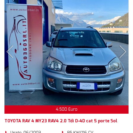
4.500 Euro
TOYOTA RAV 4 MY23 RAV4 2.0 Tdi D-4D cat 5 porte Sol
Usato, 06/2003
85 KW/116 CV