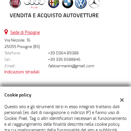
Sede di Pisogne
Via Neziole, 16
25055 Pisogne (BS)
Telefono:
+39 0364 89388
Cel::
+39 335 6588845
Email:
fabioarmanini@gmail.com
Indicazioni stradali
Dati fiscali:
Cookie policy
Auto 360 Srl
Via Neziole, 16, Pisogne (BS)
Questo sito e gli strumenti terzi in esso integrati trattano dati
C.F/P.IVA:
03598960981
personali (es. dati di navigazione o indirizzi IP) e fanno uso di
Cookie, Pixel, Tag o altri identificatori necessari al funzionamento
Registro delle imprese:
BS
e al raggiungimento delle finalità descritte nella cookie policy,
tra cui miglioramento della funzionalità del sito e pubblicità